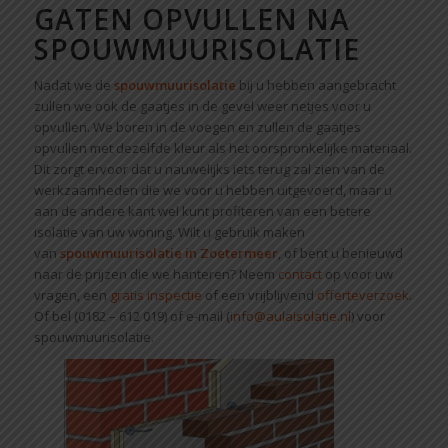
GATEN OPVULLEN NA
SPOUWMUURISOLATIE
Nadat we de
spouwmuurisolatie
bij u hebben aangebracht
zullen we ook de gaatjes in de gevel weer netjes voor u
opvullen. We boren in de voegen en zullen de gaatjes
opvullen met dezelfde kleur als het oorspronkelijke materiaal.
Dit zorgt ervoor dat u nauwelijks iets terug zal zien van de
werkzaamheden die we voor u hebben uitgevoerd, maar u
aan de andere kant wel kunt profiteren van een betere
isolatie van uw woning. Wilt u gebruik maken
van
spouwmuurisolatie in Zoetermeer
, of bent u benieuwd
naar de prijzen die we hanteren? Neem
contact
op voor uw
vragen, een
gratis inspectie
of een vrijblijvend
offerteverzoek
.
Of bel (0182 – 612 019) of e-mail (
info@aulaisolatie.nl
) voor
spouwmuurisolatie.