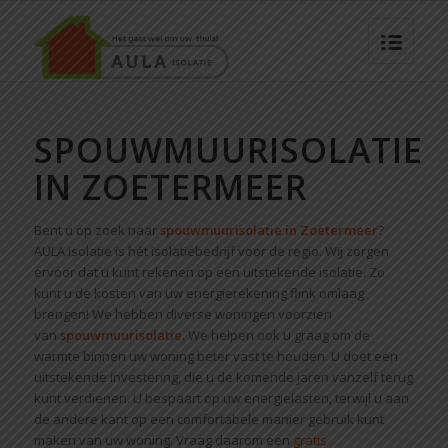
SPOUWMUURISOLATIE
IN ZOETERMEER
Bent u op zoek naar
spouwmuurisolatie in Zoetermeer
?
AULA isolatie is hét isolatiebedrijf voor de regio. Wij zorgen
ervoor dat u kunt rekenen op een uitstekende isolatie. Zo
kunt u de kosten van uw energierekening flink omlaag
brengen! We hebben diverse woningen voorzien
van
spouwmuurisolatie.
We helpen ook u graag om de
warmte binnen uw woning beter vast te houden. U doet een
uitstekende investering, die u de komende jaren vanzelf terug
kunt verdienen. U bespaart op uw energielasten, terwijl u aan
de andere kant op een comfortabele manier gebruik kunt
maken van uw woning. Vraag daarom een
gratis