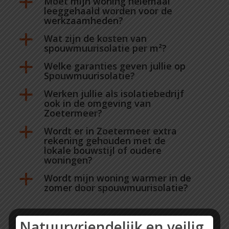
Moet mijn woning helemaal
a
leeggehaald worden voor de
werkzaamheden?
Wat zijn de kosten van
a
spouwmuurisolatie per m²?
Welke garanties geven jullie op
a
Spouwmuurisolatie?
Werken jullie als isolatiebedrijf
a
ook in de omgeving van
Zoetermeer?
Wordt er in Zoetermeer extra
a
rekening gehouden met de
lokale bouwstijl of oudere
woningen?
Wordt mijn woning warmer in de
a
zomer door spouwmuurisolatie?
Natuurvriendelijk en veilig