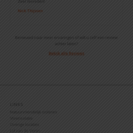
Zeer tevreden!
Nick Thijssen
Benieuwd naar meer ervaringen of wilt u zelf een review
achter laten?
Bekijk alle Reviews
LINKS
Natuurvriendelijk isoleren
Vloerisolatie
Overige locaties
Lid van de Venin