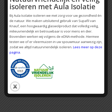
isoleren met Aula Isolatie
Ervaringen met Aula Isolatie
Bij Aula Isolatie isoleren we met zorg voor uw gezondheid én
de natuur. We maken uitsluitend gebruik van Supafil van
Vakmanschap, hoge kwaliteit materialen en persoonlijke
Knauf, een hoogwaardig glaswolproduct dat volledig veilig,
service. Lees wat onze klanten zeggen.
milieuvriendelijk en betrouwbaar is voor mens en dier.
Bovendien werken wij volgens de eDNA-methode. Hiermee
testen we of er vleermuizen in uw spouwmuur aanwezig zijn,
zodat we altijd natuurvriendelijk isoleren.
Lees meer op deze
Wij zijn tevreden!!
pagina
.
Fijne communicatie, net werk geleverd. Bijkomend
voordeel, het werkt ook nog eens geluidsdempend.
En alle info die je nodig hebt voor subsidie aanvraag
krijg je keurig aangeleverd zodat dit zo geregeld is.
Mark Bagerman