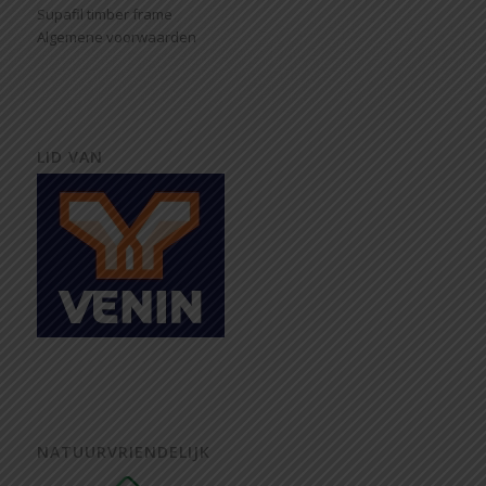
Supafil timber frame
Algemene voorwaarden
LID VAN
NATUURVRIENDELIJK