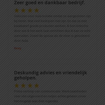
Zeer goed en dankbaar bedrijf.
Gekozen voor Aula Isolatie omdat ze aangesloten zijn
bij Venin. Wat veel bedrijven niet zijn. En dat ze met
kwalitatief goede producten werken. Ik ben kritische
door wie ik het werk laat verrichten dus ik kan ze echt
aanraden. Zowel de spouw als de vloer is geïsoleerd
door Aula.
Beey
Deskundig advies en vriendelijk
geholpen.
Prima verloop van communicatie. Werkzaamheden
zeer vlot uitgevoerd en netjes achtergelaten zover
het mogelijk was (het regende).