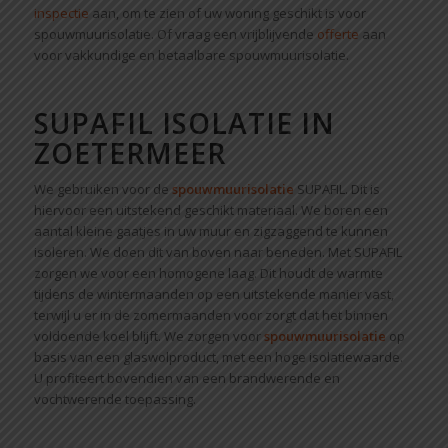
inspectie
aan, om te zien of uw woning geschikt is voor
spouwmuurisolatie. Of vraag een vrijblijvende
offerte
aan
voor vakkundige en betaalbare spouwmuurisolatie.
SUPAFIL ISOLATIE IN
ZOETERMEER
We gebruiken voor de
spouwmuurisolatie
SUPAFIL. Dit is
hiervoor een uitstekend geschikt materiaal. We boren een
aantal kleine gaatjes in uw muur en zigzaggend te kunnen
isoleren. We doen dit van boven naar beneden. Met SUPAFIL
zorgen we voor een homogene laag. Dit houdt de warmte
tijdens de wintermaanden op een uitstekende manier vast,
terwijl u er in de zomermaanden voor zorgt dat het binnen
voldoende koel blijft. We zorgen voor
spouwmuurisolatie
op
basis van een glaswolproduct, met een hoge isolatiewaarde.
U profiteert bovendien van een brandwerende en
vochtwerende toepassing.