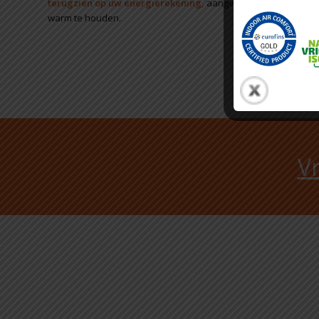
terugzien op uw energierekening,
aangezien het voor uw ve
warm te houden.
Vr