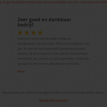
 hoge kwaliteit materialen en persoonlijke service. Lees wat onze kl
Zeer goed en dankbaar
bedrijf.
Gekozen voor Aula Isolatie omdat ze
aangesloten zijn bij Venin. Wat veel bedrijven niet
zijn. En dat ze met kwalitatief goede producten
werken. Ik ben kritische door wie ik het werk laat
verrichten dus ik kan ze echt aanraden. Zowel de
spouw als de vloer is geïsoleerd door Aula.
Beey
Benieuwd naar meer ervaringen of wilt u zelf een review achter laten?
Bekijk alle Reviews