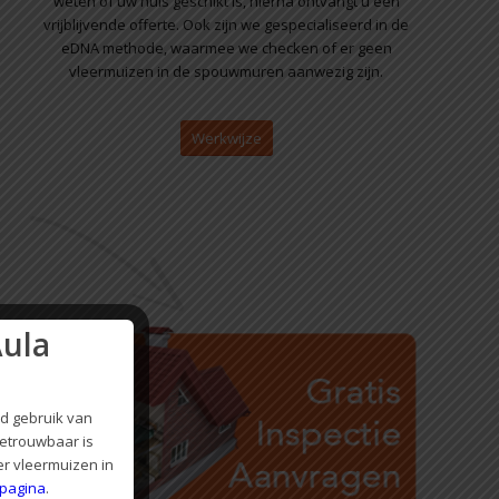
weten of uw huis geschikt is, hierna ontvangt u een
vrijblijvende offerte. Ook zijn we gespecialiseerd in de
eDNA methode, waarmee we checken of er geen
vleermuizen in de spouwmuren aanwezig zijn.
Werkwijze
Aula
nd gebruik van
betrouwbaar is
r vleermuizen in
 pagina
.