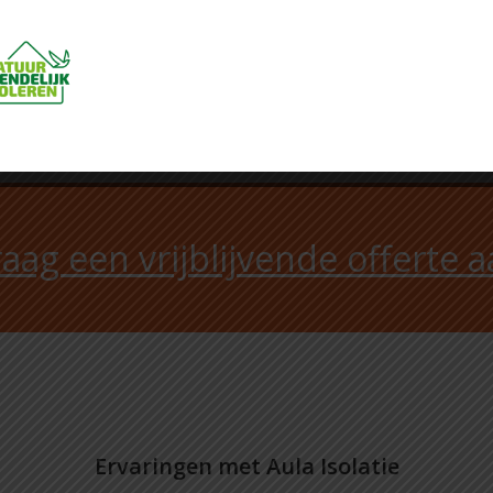
rwarmingssysteem een stuk minder energie kost om het huis
aag een vrijblijvende offerte 
Ervaringen met Aula Isolatie