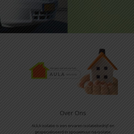
Over Ons
AULA isolatie is een ervaren isolatiebedrijf en
gespecialiseerd in spouwmuur na-isolatie.