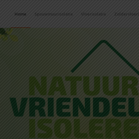
Home
Spouwmuurisolatie
Vloerisolatie
Zoldervloeri