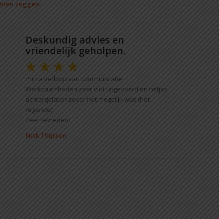
anten zeggen.
Deskundig advies en
vriendelijk geholpen.
Prima verloop van communicatie.
Werkzaamheden zeer vlot uitgevoerd en netjes
achtergelaten zover het mogelijk was (het
regende).
Zeer tevreden!
Nick Thijssen