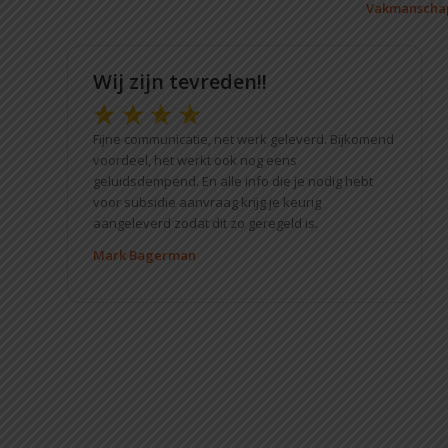
Vakmanschap,
Wij zijn tevreden!!
Fijne communicatie, net werk geleverd. Bijkomend
voordeel, het werkt ook nog eens
geluidsdempend. En alle info die je nodig hebt
voor subsidie aanvraag krijg je keurig
aangeleverd zodat dit zo geregeld is.
Mark Bagerman