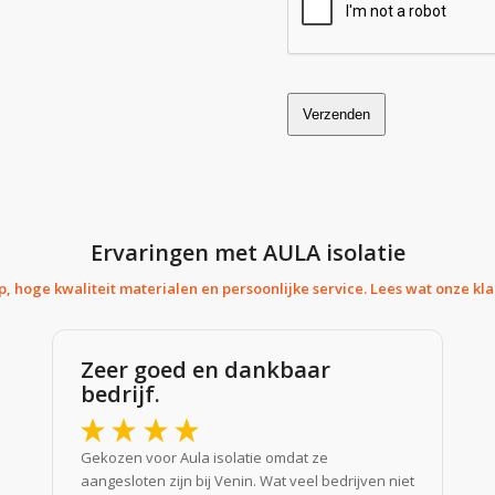
Verzenden
Dit
veld
moet
leeg
Ervaringen met AULA isolatie
blijven
 hoge kwaliteit materialen en persoonlijke service. Lees wat onze kl
Zeer goed en dankbaar
bedrijf.
Gekozen voor Aula isolatie omdat ze
aangesloten zijn bij Venin. Wat veel bedrijven niet