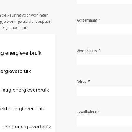
n de keuring voor woningen
*
Achternaam
og je woningwaarde, bespaar
nergielabel aan!
*
Woonplaats
*
Adres
*
E-mailadres