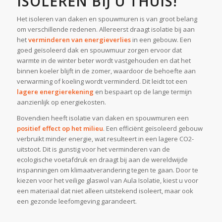
ISOLEREN BIJ U THUIS!
Het isoleren van daken en spouwmuren is van groot belang
om verschillende redenen. Allereerst draagt isolatie bij aan
het
verminderen van energieverlies
in een gebouw. Een
goed geïsoleerd dak en spouwmuur zorgen ervoor dat
warmte in de winter beter wordt vastgehouden en dat het
binnen koeler blijft in de zomer, waardoor de behoefte aan
verwarming of koeling wordt verminderd. Dit leidt tot een
lagere energierekening
en bespaart op de lange termijn
aanzienlijk op energiekosten.
Bovendien heeft isolatie van daken en spouwmuren een
positief effect op het milieu
. Een efficiënt geïsoleerd gebouw
verbruikt minder energie, wat resulteert in een lagere CO2-
uitstoot. Dit is gunstig voor het verminderen van de
ecologische voetafdruk en draagt bij aan de wereldwijde
inspanningen om klimaatverandering tegen te gaan. Door te
kiezen voor het veilige glaswol van Aula Isolatie, kiest u voor
een materiaal dat niet alleen uitstekend isoleert, maar ook
een gezonde leefomgeving garandeert.