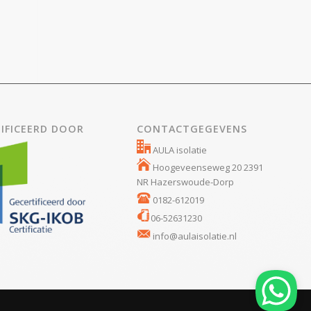
IFICEERD DOOR
CONTACTGEGEVENS
AULA isolatie
Hoogeveenseweg 20 2391
NR Hazerswoude-Dorp
0182-612019
06-52631230
info@aulaisolatie.nl