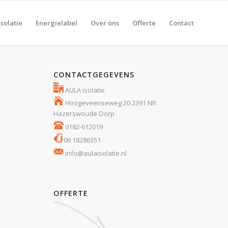
solatie
Energielabel
Over ons
Offerte
Contact
CONTACTGEGEVENS
AULA isolatie
Hoogeveenseweg 20 2391 NR
Hazerswoude-Dorp
0182-612019
06 18286351
info@aulaisolatie.nl
OFFERTE