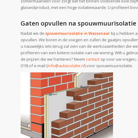
zomermaanden voor zorgt dat het binnen voldoende koel blijf
glaswolproduct, met een hoge isolatiewaarde. U profiteert 
Gaten opvullen na spouwmuurisolatie
Nadat we de
spouwmuurisolatie in Wassenaar
bij u hebben a
opvullen. We boren in de voegen en zullen de gaatjes opvullen 
u nauwelijks iets terug zal zien van de werkzaamheden die w
profiteren van een betere isolatie van uw woning. Wilt u gebr
de prijzen die we hanteren? Neem
contact
op voor uw vragen,
019) of e-mail (
info@aulaisolatie.nl
) voor spouwmuurisolatie.