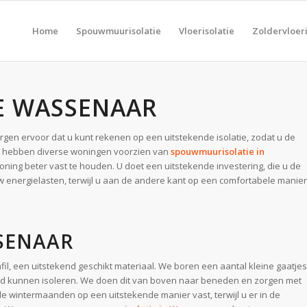
Home
Spouwmuurisolatie
Vloerisolatie
Zoldervloeri
E WASSENAAR
orgen ervoor dat u kunt rekenen op een uitstekende isolatie, zodat u de
e hebben diverse woningen voorzien van
spouwmuurisolatie in
ing beter vast te houden. U doet een uitstekende investering, die u de
 energielasten, terwijl u aan de andere kant op een comfortabele manier
SSENAAR
il, een uitstekend geschikt materiaal. We boren een aantal kleine gaatjes
d kunnen isoleren. We doen dit van boven naar beneden en zorgen met
e wintermaanden op een uitstekende manier vast, terwijl u er in de