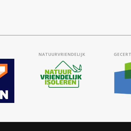
NATUURVRIENDELIJK
GECERT