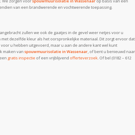
t. We zorgen voor
spouwmuurisolatie in Wassenaar
op basis van een
bovendien van een brandwerende en vochtwerende toepassing.
angebracht zullen we ook de gaatjes in de gevel weer netjes voor u
met dezelfde kleur als het oorspronkelijke materiaal. Dit zorgt ervoor dat
e voor u hebben uitgevoerd, maar u aan de andere kant wel kunt
uik maken van
spouwmuurisolatie in Wassenaar
, of bent u benieuwd naar
 een
gratis inspectie
of een vrijblijvend
offerteverzoek
. Of bel (0182 – 612