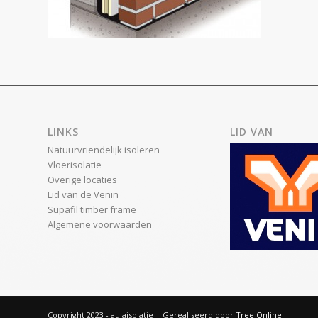
LINKS
LID VAN
Natuurvriendelijk isoleren
Vloerisolatie
Overige locaties
Lid van de Venin
Supafil timber frame
Algemene voorwaarden
Copyright 2023 - aulaisolatie | Gerealiseerd door
Tree Online
.