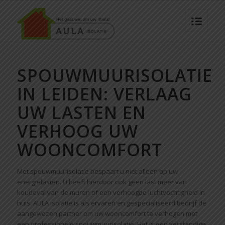
SPOUWMUURISOLATIE
IN LEIDEN: VERLAAG
UW LASTEN EN
VERHOOG UW
WOONCOMFORT
Met spouwmuurisolatie bespaart u niet alleen op uw
energielasten. U heeft hierdoor ook geen last meer van
koudeval van de muren of een verhoogde luchtvochtigheid in
huis. AULA isolatie is als ervaren en gespecialiseerd bedrijf de
aangewezen partner om uw wooncomfort te verhogen met
een professionele spouwmuurisolatie. Het is een verstandige