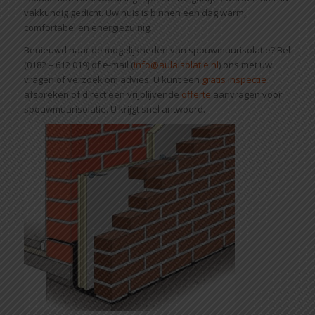
vakkundig gedicht. Uw huis is binnen een dag warm,
comfortabel en energiezuinig.
Benieuwd naar de mogelijkheden van spouwmuurisolatie? Bel
(0182 – 612 019) of e-mail (
info@aulaisolatie.nl
) ons met uw
vragen of verzoek om advies. U kunt een
gratis inspectie
afspreken of direct een vrijblijvende
offerte
aanvragen voor
spouwmuurisolatie. U krijgt snel antwoord.