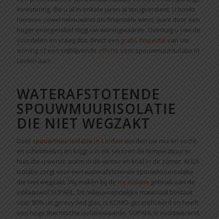
investering, die u al in enkele jaren al terugverdient. U boekt
hiermee zowel milieuwinst als financiële winst, want door een
hoger energielabel stijgt uw woningwaarde. Overtuig u van de
voordelen en vraag dus direct een
gratis inspectie
van uw
woning of een vrijblijvende
offerte
voor spouwmuurisolatie in
Leiden aan.
WATERAFSTOTENDE
SPOUWMUURISOLATIE
DIE NIET WEGZAKT
Door
spouwmuurisolatie in Leiden
worden uw muren vocht-
en schimmelvrij en krijgt u in elk seizoen de temperatuur in
huis die u wenst: warm in de winter en koel in de zomer. AULA
isolatie zorgt voor een waterafstotende spouwmuurisolatie
die niet wegzakt. Wij maken bij de
na-isolatie
gebruik van de
inblaaswol SUPAFIL. Dit milieuvriendelijke materiaal bestaat
voor 80% uit gerecycled glas, is KOMO-gecertificeerd en heeft
een hoge thermische isolatiewaarde. SUPAFIL is vochtwerend,