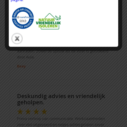
Zeer goed en dankbaar bedrijf.
Gekozen voor Aula Isolatie omdat ze aangesloten zijn
bij Venin. Wat veel bedrijven niet zijn. En dat ze met
kwalitatief goede producten werken. Ik ben kritische
door wie ik het werk laat verrichten dus ik kan ze echt
aanraden. Zowel de spouw als de vloer is geïsoleerd
door Aula.
Beey
Deskundig advies en vriendelijk
geholpen.
Prima verloop van communicatie. Werkzaamheden
zeer vlot uitgevoerd en netjes achtergelaten zover