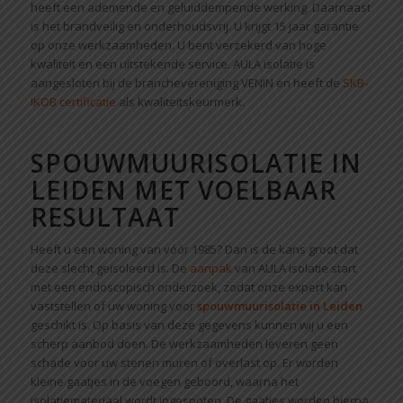
heeft een ademende en geluiddempende werking. Daarnaast
is het brandveilig en onderhoudsvrij. U krijgt 15 jaar garantie
op onze werkzaamheden. U bent verzekerd van hoge
kwaliteit en een uitstekende service. AULA isolatie is
aangesloten bij de branchevereniging VENIN en heeft de
SKB-
IKOB certificatie
als kwaliteitskeurmerk.
SPOUWMUURISOLATIE IN
LEIDEN MET VOELBAAR
RESULTAAT
Heeft u een woning van vóór 1985? Dan is de kans groot dat
deze slecht geïsoleerd is. De
aanpak
van AULA isolatie start
met een endoscopisch onderzoek, zodat onze expert kan
vaststellen of uw woning voor
spouwmuurisolatie in Leiden
geschikt is. Op basis van deze gegevens kunnen wij u een
scherp aanbod doen. De werkzaamheden leveren geen
schade voor uw stenen muren of overlast op. Er worden
kleine gaatjes in de voegen geboord, waarna het
isolatiemateriaal wordt ingespoten. De gaatjes worden hierna