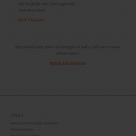
het mogelijk was (het regende).
Zeer tevreden!
Nick Thijssen
Benieuwd naar meer ervaringen of wilt u zelf een review
achter laten?
Bekijk alle Reviews
LINKS
Natuurvriendelijk isoleren
Vloerisolatie
Overige locaties