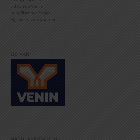
Lid van de Venin
Supafil timber frame
Algemene voorwaarden
LID VAN
NATUURVRIENDELIJK